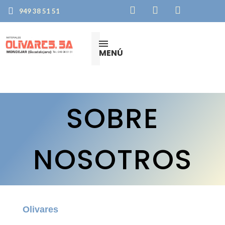
949 38 51 51
MENÚ
SOBRE
NOSOTROS
Olivares